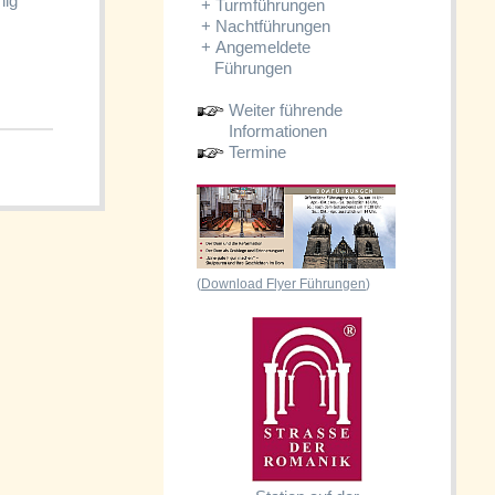
nig
+
Turmführungen
+
Nachtführungen
+
Angemeldete
Führungen
Weiter führende
Informationen
Termine
(
Download Flyer Führungen
)