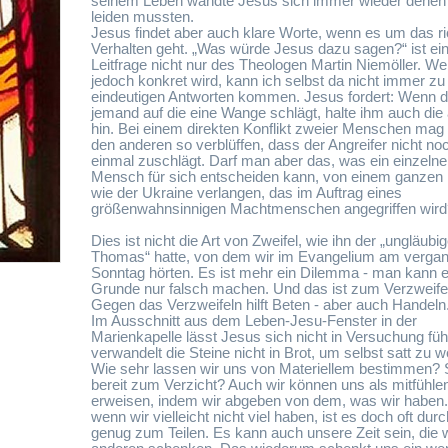
seinem Leben wandte Jesus sich immer wieder denen 
leiden mussten.
Jesus findet aber auch klare Worte, wenn es um das ri
Verhalten geht. „Was würde Jesus dazu sagen?“ ist ei
Leitfrage nicht nur des Theologen Martin Niemöller. W
jedoch konkret wird, kann ich selbst da nicht immer zu
eindeutigen Antworten kommen. Jesus fordert: Wenn d
jemand auf die eine Wange schlägt, halte ihm auch die
hin. Bei einem direkten Konflikt zweier Menschen mag
den anderen so verblüffen, dass der Angreifer nicht no
einmal zuschlägt. Darf man aber das, was ein einzelne
Mensch für sich entscheiden kann, von einem ganzen
wie der Ukraine verlangen, das im Auftrag eines
größenwahnsinnigen Machtmenschen angegriffen wird
Dies ist nicht die Art von Zweifel, wie ihn der „ungläubi
Thomas“ hatte, von dem wir im Evangelium am verga
Sonntag hörten. Es ist mehr ein Dilemma - man kann 
Grunde nur falsch machen. Und das ist zum Verzweife
Gegen das Verzweifeln hilft Beten - aber auch Handeln
Im Ausschnitt aus dem Leben-Jesu-Fenster in der
Marienkapelle lässt Jesus sich nicht in Versuchung füh
verwandelt die Steine nicht in Brot, um selbst satt zu 
Wie sehr lassen wir uns von Materiellem bestimmen? S
bereit zum Verzicht? Auch wir können uns als mitfühle
erweisen, indem wir abgeben von dem, was wir haben.
wenn wir vielleicht nicht viel haben, ist es doch oft dur
genug zum Teilen. Es kann auch unsere Zeit sein, die w