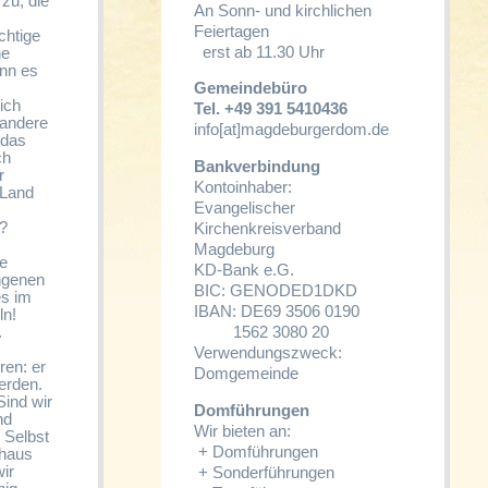
zu, die
An Sonn- und kirchlichen
Feiertagen
chtige
erst ab 11.30 Uhr
ne
enn es
Gemeindebüro
ich
Tel. +49 391 5410436
 andere
info[at]magdeburgerdom.de
 das
ch
Bankverbindung
r
Kontoinhaber:
 Land
Evangelischer
?
Kirchenkreisverband
Magdeburg
ge
KD-Bank e.G.
ngenen
BIC: GENODED1DKD
es im
IBAN: DE69 3506 0190
ln!
.
1562 3080 20
Verwendungszweck:
ren: er
Domgemeinde
werden.
ind wir
Domführungen
nd
Wir bieten an:
 Selbst
+
Domführungen
chaus
ir
+
Sonderführungen