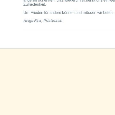
anderen schenken. Das wiederum schenkt uns ein we
Zufriedenheit.
Um Frieden für andere können und müssen wir beten.
Helga Fiek, Prädikantin