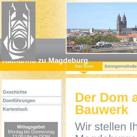
Startseit
Katharina zu Magdeburg
Geschichte
Der Dom a
Domführungen
Bauwerk
Kartentisch
Wir stellen 
Mittagsgebet
Montag bis Donnerstag
12.00 Uhr im DOM