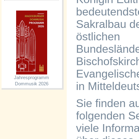
bedeutendst
Sakralbau d
östlichen
Bundeslände
Bischofskirc
Evangelisch
Jahresprogramm
in Mitteldeu
Dommusik 2026
Sie finden a
folgenden Se
viele Inform