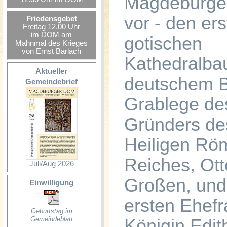
Magdeburge
vor - den er
Friedensgebet
Freitag 12.00 Uhr
im DOM am
gotischen
Mahnmal des Krieges
von Ernst Barlach
Kathedralba
Aktueller
deutschem 
Gemeindebrief
Grablege de
Gründers de
Heiligen Rö
Reiches, Ott
Juli/Aug 2026
Großen, und
Einwilligung
ersten Ehefr
Geburtstag im
Gemeindeblatt
Königin Edit