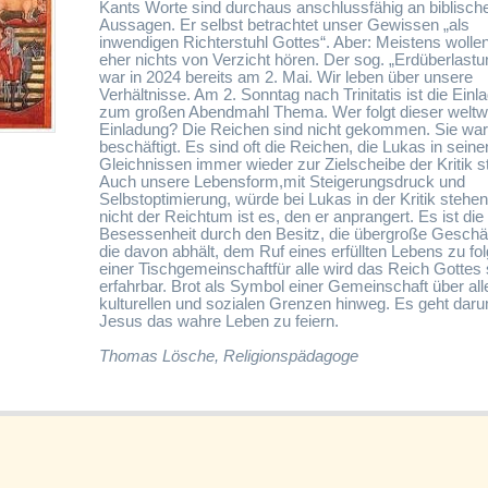
Kants Worte sind durchaus anschlussfähig an biblisch
Aussagen. Er selbst betrachtet unser Gewissen „als
inwendigen Richterstuhl Gottes“. Aber: Meistens wollen
eher nichts von Verzicht hören. Der sog. „Erdüberlastu
war in 2024 bereits am 2. Mai. Wir leben über unsere
Verhältnisse. Am 2. Sonntag nach Trinitatis ist die Einl
zum großen Abendmahl Thema. Wer folgt dieser weltw
Einladung? Die Reichen sind nicht gekommen. Sie wa
beschäftigt. Es sind oft die Reichen, die Lukas in seine
Gleichnissen immer wieder zur Zielscheibe der Kritik stil
Auch unsere Lebensform,mit Steigerungsdruck und
Selbstoptimierung, würde bei Lukas in der Kritik stehen
nicht der Reichtum ist es, den er anprangert. Es ist die
Besessenheit durch den Besitz, die übergroße Geschäft
die davon abhält, dem Ruf eines erfüllten Lebens zu fol
einer Tischgemeinschaftfür alle wird das Reich Gottes 
erfahrbar. Brot als Symbol einer Gemeinschaft über all
kulturellen und sozialen Grenzen hinweg. Es geht daru
Jesus das wahre Leben zu feiern.
Thomas Lösche, Religionspädagoge