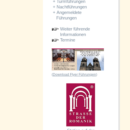
+
Turmführungen
+
Nachtführungen
+
Angemeldete
Führungen
Weiter führende
Informationen
Termine
(
Download Flyer Führungen
)