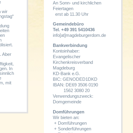
e
An Sonn- und kirchlichen
Feiertagen
 wir
erst ab 11.30 Uhr
ngstag“
Gemeindebüro
adung
Tel. +49 391 5410436
eiten
info[at]magdeburgerdom.de
ren
n
isiert.
Bankverbindung
Kontoinhaber:
. Aber
Evangelischer
Kirchenkreisverband
igkeit,
Magdeburg
gen. In
sinnlich
KD-Bank e.G.
e
BIC: GENODED1DKD
m, mit
IBAN: DE69 3506 0190
1562 3080 20
Verwendungszweck:
Domgemeinde
Domführungen
Wir bieten an:
+
Domführungen
+
Sonderführungen