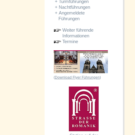
+
Turmführungen
+
Nachtführungen
+
Angemeldete
Führungen
Weiter führende
Informationen
Termine
(
Download Flyer Führungen
)