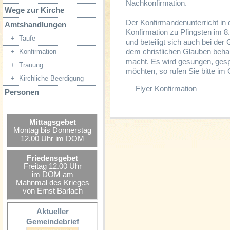
Nachkonfirmation.
Wege zur Kirche
Der Konfirmandenunterricht in
Amtshandlungen
Konfirmation zu Pfingsten im 8.
+
Taufe
und beteiligt sich auch bei de
dem christlichen Glauben behan
+
Konfirmation
macht. Es wird gesungen, gesp
+
Trauung
möchten, so rufen Sie bitte i
+
Kirchliche Beerdigung
Flyer Konfirmation
Personen
Mittagsgebet
Montag bis Donnerstag
12.00 Uhr im DOM
Friedensgebet
Freitag 12.00 Uhr
im DOM am
Mahnmal des Krieges
von Ernst Barlach
Aktueller
Gemeindebrief