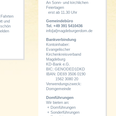
An Sonn- und kirchlichen
Feiertagen
erst ab 11.30 Uhr
 Fahrten
Gemeindebüro
tt und
Tel. +49 391 5410436
d schön
info[at]magdeburgerdom.de
melden
Bankverbindung
Kontoinhaber:
Evangelischer
Kirchenkreisverband
Magdeburg
KD-Bank e.G.
BIC: GENODED1DKD
IBAN: DE69 3506 0190
1562 3080 20
Verwendungszweck:
Domgemeinde
Domführungen
Wir bieten an:
+
Domführungen
+
Sonderführungen