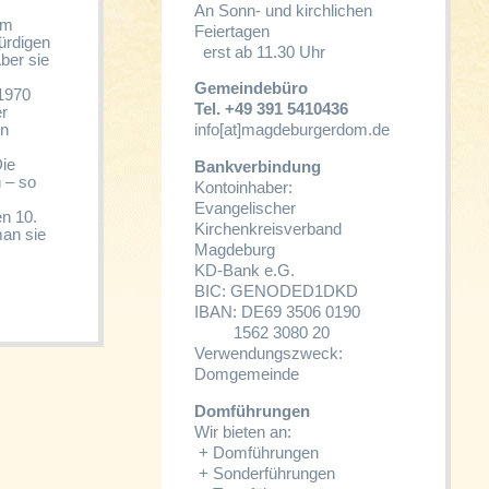
An Sonn- und kirchlichen
em
Feiertagen
ürdigen
erst ab 11.30 Uhr
ber sie
Gemeindebüro
 1970
Tel. +49 391 5410436
er
en
info[at]magdeburgerdom.de
Die
Bankverbindung
 – so
Kontoinhaber:
Evangelischer
n 10.
Kirchenkreisverband
man sie
Magdeburg
KD-Bank e.G.
BIC: GENODED1DKD
IBAN: DE69 3506 0190
1562 3080 20
Verwendungszweck:
Domgemeinde
Domführungen
Wir bieten an:
+
Domführungen
+
Sonderführungen