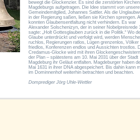
bewegt die Glockenzier. Es sind die zerstörten Kirchen
Magdeburgs aufgetragen. Die Idee stammt von unser
Gemeindemitglied, Johannes Sattler. Als die Unglaubw
in der Regierung saßen, ließen sie Kirchen sprengen. A
konnten Glaubensentfaltung nicht verhindern. Es war
Alexander Solschenizyn, der in seiner Nobelpreisrede
sagte: „Holt Gottesglauben zurück in die Politik.“ Wo d
Glaube unterdrückt und verfolgt wird, werden Mensch
ruchlos, Regierungen ratlos, Lügen grenzenlos, Völker
friedlos, Konferenzen endlos und Aussichten trostlos. 
Credamus-Glocke wird mit ihren Glockengeschwistern
der Plan – spätestens am 10. Mai 2031 über der Stadt
Magdeburg ihr Geläut entfalten. Magdeburger haben de
Mai 1631 in ihrer DNA abgespeichert. Bis dahin kann 
im Dominnenhof weiterhin betrachten und beachten.
Domprediger Jörg Uhle-Wettler