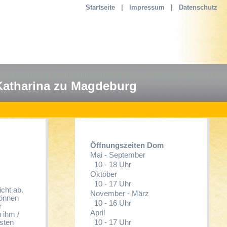
Startseite
|
Impressum
|
Datenschutz
Katharina zu Magdeburg
Öffnungszeiten Dom
Mai - September
10 - 18 Uhr
Oktober
10 - 17 Uhr
cht ab.
November - März
können
10 - 16 Uhr
r
April
 ihm /
10 - 17 Uhr
isten