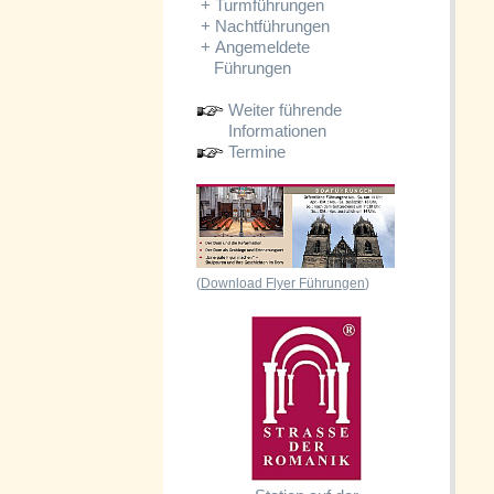
+
Turmführungen
+
Nachtführungen
+
Angemeldete
Führungen
Weiter führende
Informationen
Termine
(
Download Flyer Führungen
)