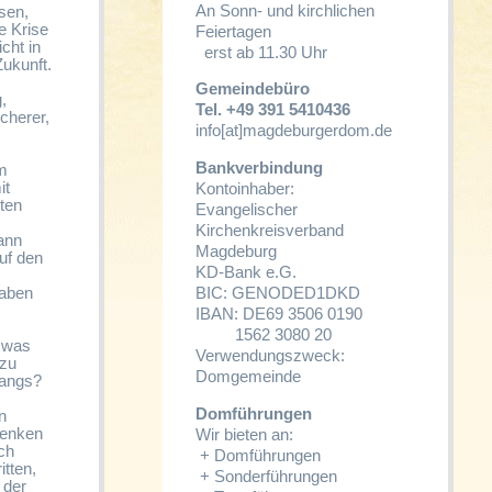
An Sonn- und kirchlichen
sen,
e Krise
Feiertagen
cht in
erst ab 11.30 Uhr
Zukunft.
Gemeindebüro
,
Tel. +49 391 5410436
cherer,
info[at]magdeburgerdom.de
Bankverbindung
im
it
Kontoinhaber:
ten
Evangelischer
Kirchenkreisverband
ann
Magdeburg
uf den
KD-Bank e.G.
haben
BIC: GENODED1DKD
IBAN: DE69 3506 0190
1562 3080 20
 was
Verwendungszweck:
 zu
Domgemeinde
fangs?
Domführungen
n
lenken
Wir bieten an:
ch
+
Domführungen
tten,
+
Sonderführungen
 der