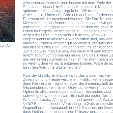
wünschenswert erscheinen lassen: mit dem Ende der
Schulferien ist auch in Sachsen-Anhalt und in Magdebu
spätsommerliche Alltag eingekehrt. Wir müssen uns mi
Arbeitsstelle, Unterricht, Büro und auch dem fordernde
Ehrenamt wieder auseinandersetzen. Die Familie und 
Menschen um uns fordern uns, und auch wenn wir gut
vorbereitet und organisiert sind, so merken wir, dass d
Leben im Regelfall anstrengend ist, und dieses eben ni
wegen der Hitze. Umso mehr gilt dieses, wenn wir
eingeschränkt in unseren Abwehrkräften sind, aus inn
äußeren Gründen weniger gut organisiert, wir unterstü
London,
und hilfsbedürftig sind. Und dann sagt uns der Wochen
„Bei euch wird man suchen, von euch wird man forder
macht schon von vornherein müde, und das in einer Zei
uns und unsere Aufmerksamkeit immer mehr beanspru
so vielem, dem wir nicht entgehen können. Wäre da nic
bisschen Aufmunterung hilfreicher?
Nun, der christliche Glaube kann, das wissen wir, viel
Zuversicht und Freude verbreiten, Fröhlichkeit erzeug
darin Resilienz ermöglichen. Aber die Gemeinschaft de
Glaubenden ist kein reiner „Gute-Laune-Verein“, sonde
Option für alle Lebenslagen, und zwar besonders auch 
schwierigen. Überlesen wir bitte nicht die ersten Teilsä
Wochenspruchs: „Viel gegeben, viel anvertraut“. Was i
Viele? Eine persönliche Verbindung zu Gott, ein persön
Gegenüber zum Austausch in jeder Situation, die Gewi
dass Gott präsent ist und diese Präsenz gerade auch 