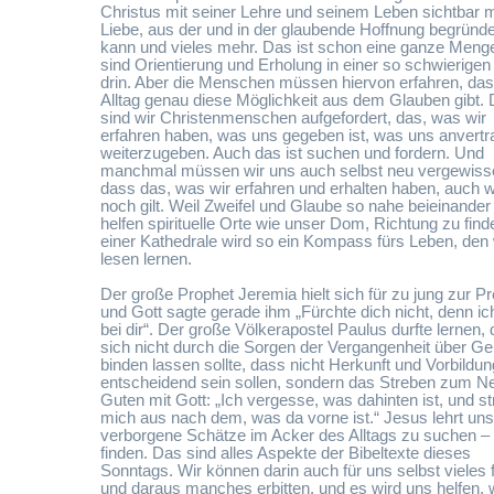
Christus mit seiner Lehre und seinem Leben sichtbar 
Liebe, aus der und in der glaubende Hoffnung begründe
kann und vieles mehr. Das ist schon eine ganze Meng
sind Orientierung und Erholung in einer so schwierigen
drin. Aber die Menschen müssen hiervon erfahren, das
Alltag genau diese Möglichkeit aus dem Glauben gibt.
sind wir Christenmenschen aufgefordert, das, was wir
erfahren haben, was uns gegeben ist, was uns anvertrau
weiterzugeben. Auch das ist suchen und fordern. Und
manchmal müssen wir uns auch selbst neu vergewiss
dass das, was wir erfahren und erhalten haben, auch w
noch gilt. Weil Zweifel und Glaube so nahe beieinander 
helfen spirituelle Orte wie unser Dom, Richtung zu find
einer Kathedrale wird so ein Kompass fürs Leben, den 
lesen lernen.
Der große Prophet Jeremia hielt sich für zu jung zur Pr
und Gott sagte gerade ihm „Fürchte dich nicht, denn ic
bei dir“. Der große Völkerapostel Paulus durfte lernen,
sich nicht durch die Sorgen der Vergangenheit über G
binden lassen sollte, dass nicht Herkunft und Vorbildun
entscheidend sein sollen, sondern das Streben zum N
Guten mit Gott: „Ich vergesse, was dahinten ist, und s
mich aus nach dem, was da vorne ist.“ Jesus lehrt uns
verborgene Schätze im Acker des Alltags zu suchen –
finden. Das sind alles Aspekte der Bibeltexte dieses
Sonntags. Wir können darin auch für uns selbst vieles 
und daraus manches erbitten, und es wird uns helfen,