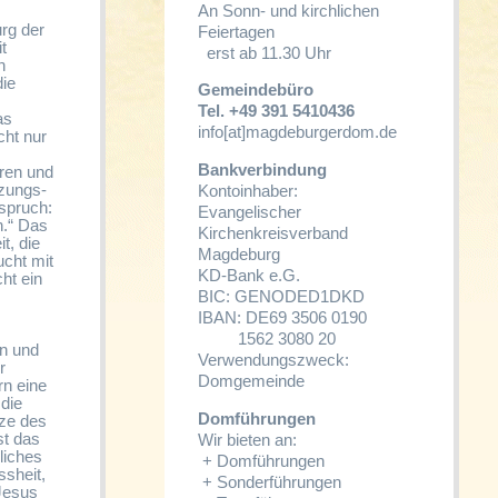
An Sonn- und kirchlichen
rg der
Feiertagen
t
erst ab 11.30 Uhr
n
die
Gemeindebüro
Tel. +49 391 5410436
as
info[at]magdeburgerdom.de
cht nur
Bankverbindung
eren und
tzungs-
Kontoinhaber:
spruch:
Evangelischer
n.“ Das
Kirchenkreisverband
t, die
Magdeburg
cht mit
KD-Bank e.G.
ht ein
BIC: GENODED1DKD
IBAN: DE69 3506 0190
1562 3080 20
en und
Verwendungszweck:
r
Domgemeinde
rn eine
die
Domführungen
tze des
st das
Wir bieten an:
liches
+
Domführungen
ssheit,
+
Sonderführungen
Jesus