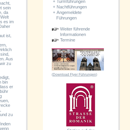
+
Turmführungen
macht,
+
Nachtführungen
t sein
+
Angemeldete
e, da
 Welt
Führungen
s es im
 Daher
Weiter führende
Informationen
t ist,
Termine
ern,
irklich
sind,
en. Aus
wir zu
(
Download Flyer Führungen
)
edigt,
h bin
 dass er
ebühr
g
euen,
trecke
,
 und zu
finden
 wenn