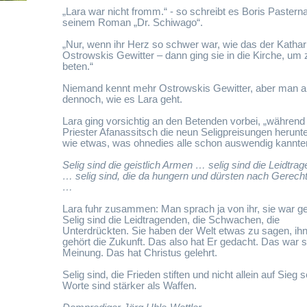
„Lara war nicht fromm.“ - so schreibt es Boris Pasterna
seinem Roman „Dr. Schiwago“.
„Nur, wenn ihr Herz so schwer war, wie das der Kathari
Ostrowskis Gewitter – dann ging sie in die Kirche, um 
beten.“
Niemand kennt mehr Ostrowskis Gewitter, aber man a
dennoch, wie es Lara geht.
Lara ging vorsichtig an den Betenden vorbei, „während
Priester Afanassitsch die neun Seligpreisungen herunter
wie etwas, was ohnedies alle schon auswendig kannte
Selig sind die geistlich Armen … selig sind die Leidtra
… selig sind, die da hungern und dürsten nach Gerecht
…
Lara fuhr zusammen: Man sprach ja von ihr, sie war g
Selig sind die Leidtragenden, die Schwachen, die
Unterdrückten. Sie haben der Welt etwas zu sagen, ih
gehört die Zukunft. Das also hat Er gedacht. Das war 
Meinung. Das hat Christus gelehrt.
Selig sind, die Frieden stiften und nicht allein auf Sieg 
Worte sind stärker als Waffen.