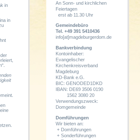
An Sonn- und kirchlichen
k in
Feiertagen
erst ab 11.30 Uhr
na in
zu
Gemeindebüro
Tel. +49 391 5410436
info[at]magdeburgerdom.de
hnt
Bankverbindung
Kontoinhaber:
 der
Evangelischer
leiert,
n“.
Kirchenkreisverband
Magdeburg
genden
KD-Bank e.G.
igkeit
BIC: GENODED1DKD
IBAN: DE69 3506 0190
emeint.
1562 3080 20
Verwendungszweck:
nen
Domgemeinde
seine
Domführungen
Wir bieten an:
setzen.
+
Domführungen
+
Sonderführungen