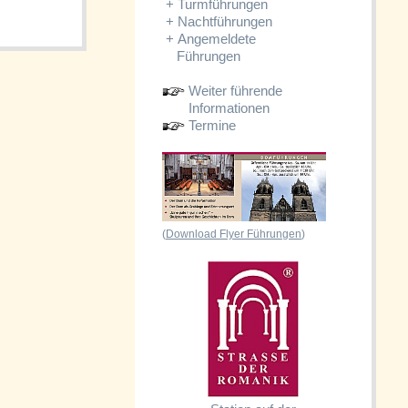
+
Turmführungen
+
Nachtführungen
+
Angemeldete
Führungen
Weiter führende
Informationen
Termine
(
Download Flyer Führungen
)