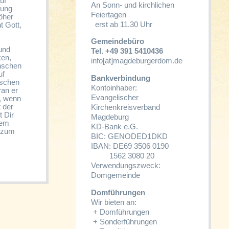
uf
An Sonn- und kirchlichen
gung
Feiertagen
öher
erst ab 11.30 Uhr
t Gott,
Gemeindebüro
und
Tel. +49 391 5410436
ken,
info[at]magdeburgerdom.de
enschen
uf
Bankverbindung
nschen
Kontoinhaber:
ran er
Evangelischer
t, wenn
 der
Kirchenkreisverband
t Dir
Magdeburg
dem
KD-Bank e.G.
t zum
BIC: GENODED1DKD
IBAN: DE69 3506 0190
1562 3080 20
Verwendungszweck:
Domgemeinde
Domführungen
Wir bieten an:
+
Domführungen
+
Sonderführungen