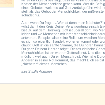
wir eindrucksvoll bestätigt, dass es keine Gottesliebe a
Kosten der Menschenliebe geben kann. Wer die Befol
eines Gebotes, welches auf Gott zurückgeführt wird, h
stellt als das Gebot der Menschlichkeit, der mißversteh
schadet nur.
Auch wenn Du fragst: „ Wer ist denn mein Nächster?“ 
willst damit den Kreis Deiner Verantwortung einschrän
bist Du auf dem Holzweg. Gott ist überall dort , wo M
leiden und wo Menschen mit ihrer Menschlichkeit dara
antworten. Es spielt also keine Rolle, um welchen Me
es sich da eigentlich handelt, woher er kommt oder wo
glaubt. Gott ist die sanfte Stimme, die Du hören kanns
Du ganz Deinem Herzen folgst. Dieses einfache Gebot
Menschlichkeit ist ein wahrer Gottesdienst. Und dies is
möglich, weil auch Du ein Mensch bist. Wie nahe Du 
Anderen in seiner Not kommst, das macht Dich selbs
„Nächsten“ dieses Menschen.
Ihre Sybille Aumann