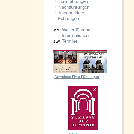
+
Turmführungen
+
Nachtführungen
+
Angemeldete
Führungen
Weiter führende
Informationen
Termine
(
Download Flyer Führungen
)