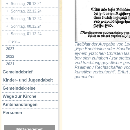
+
Sonntag, 29.12.24
+
Sonntag, 22.12.24
+
Sonntag, 15.12.24
+
Sonntag, 08.12.24
+
Sonntag, 01.12.24
mehr...
Titelblatt der Ausgabe von Lo
„Eyn Enchiridion oder Handbü
2023
eynem ytzlichen Christen fast
2022
bey sich zuhaben / zur stette
vnd trachtung geystlicher ge
2021
Psalmen / Rechtschaffen vn
kunstlich verteutscht“. Erfurt
Gemeindebrief
gemeinfrei
Kinder- und Jugendabeit
Gemeindekreise
Wege zur Kirche
Amtshandlungen
Personen
Mittagsgebet